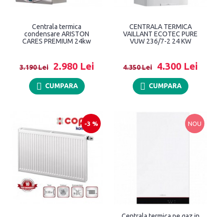
Centrala termica
CENTRALA TERMICA
condensare ARISTON
VAILLANT ECOTEC PURE
CARES PREMIUM 24kw
VUW 236/7-2 24 KW
2.980 Lei
4.300 Lei
3.190 Lei
4.350 Lei
CUMPARA
CUMPARA
-3 %
NOU
Centrala termica pe gaz in