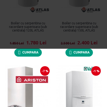
Boiler cu serpentina cu
Boiler cu serpentina cu
racordare superioara (sub
racordare superioara (sub
centrala) 120L ATLAS
centrala) 150L ATLAS
1.780 Lei
2.400 Lei
1.850 Lei
2.500 Lei
CUMPARA
CUMPARA
-7 %
-1 %